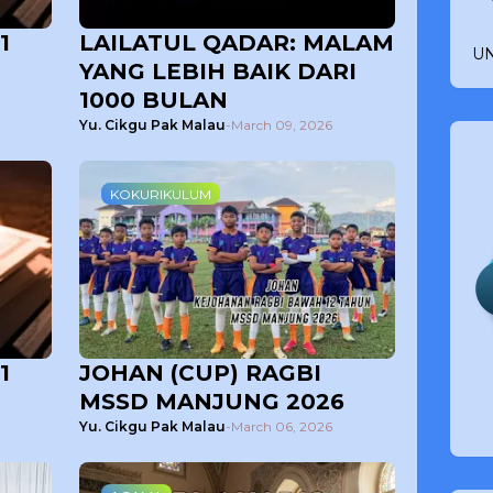
1
LAILATUL QADAR: MALAM
UN
YANG LEBIH BAIK DARI
1000 BULAN
Yu. Cikgu Pak Malau
-
March 09, 2026
KOKURIKULUM
1
JOHAN (CUP) RAGBI
MSSD MANJUNG 2026
Yu. Cikgu Pak Malau
-
March 06, 2026