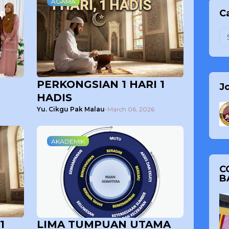
AGAMA
Ca
PERKONGSIAN 1 HARI 1
J
HADIS
Yu. Cikgu Pak Malau
-
March 06, 2026
AKADEMIK
C
B
1
LIMA TUMPUAN UTAMA