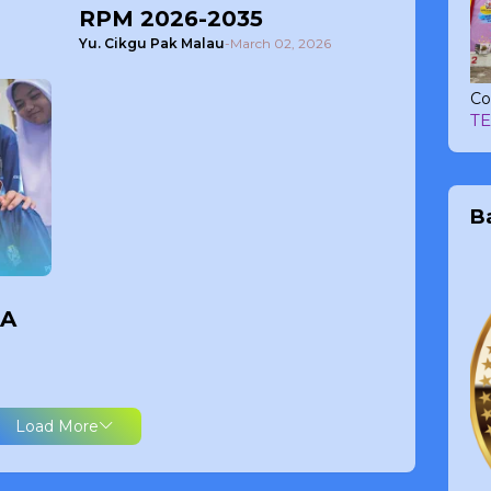
RPM 2026-2035
Yu. Cikgu Pak Malau
-
March 02, 2026
Co
T
B
IA
Load More