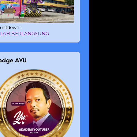
untdown :
ELAH BERLANGSUNG
adge AYU