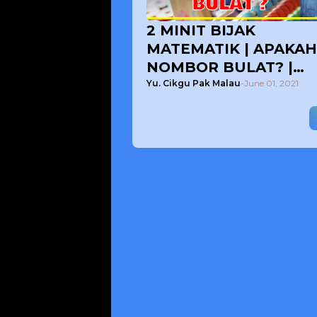
2 MINIT BIJAK
MATEMATIK | APAKAH
NOMBOR BULAT? |
BERSAMA CIKGU PAK
Yu. Cikgu Pak Malau
-
June 01, 2021
MALAU