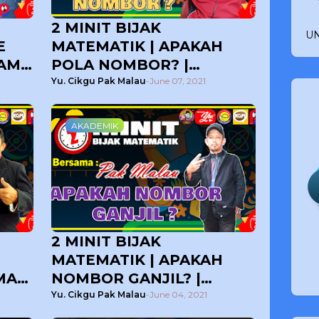
2 MINIT BIJAK
UN
E
MATEMATIK | APAKAH
LAM
POLA NOMBOR? |
PAK
BERSAMA CIKGU PAK
Yu. Cikgu Pak Malau
-
June 07, 2021
MALAU
AKADEMIK
2 MINIT BIJAK
MATEMATIK | APAKAH
MA
NOMBOR GANJIL? |
BERSAMA CIKGU PAK
Yu. Cikgu Pak Malau
-
June 04, 2021
MALAU