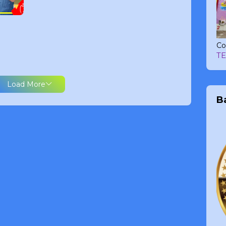
Co
T
Load More
B