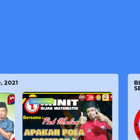
, 2021
B
S
AKADEMIK