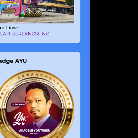
untdown :
ELAH BERLANGSUNG
adge AYU