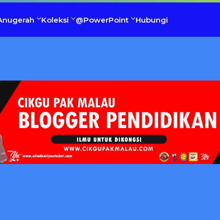
Anugerah
Koleksi
@PowerPoint
Hubungi
TER