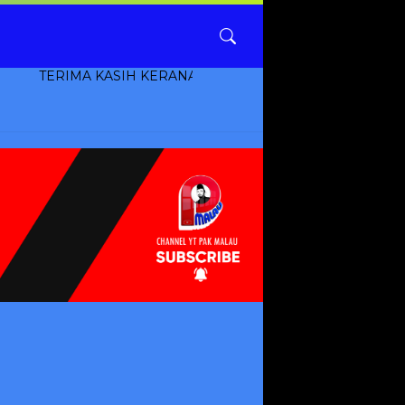
IMA KASIH KERANA BERKUNJUNG KE CIKGUPAKMALAU.COM