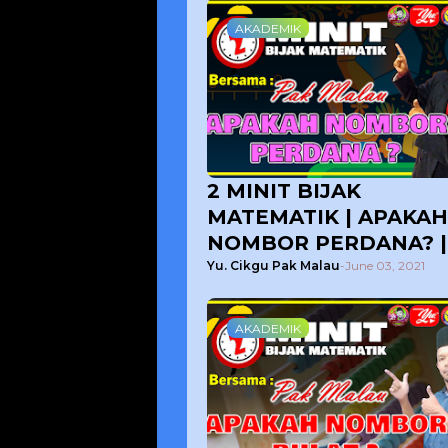
AKADEMIK
2 MINIT BIJAK
MATEMATIK | APAKAH
NOMBOR PERDANA? |
BERSAMA CIKGU PAK
Yu. Cikgu Pak Malau
-
June 03, 2021
MALAU
AKADEMIK