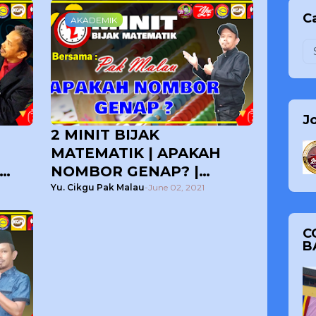
Ca
AKADEMIK
J
2 MINIT BIJAK
MATEMATIK | APAKAH
NOMBOR GENAP? |
BERSAMA CIKGU PAK
Yu. Cikgu Pak Malau
-
June 02, 2021
MALAU
C
B