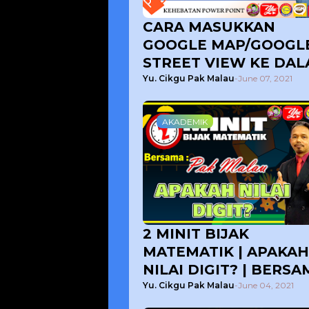
CARA MASUKKAN
GOOGLE MAP/GOOGL
STREET VIEW KE DA
POWER POINT OLEH 
Yu. Cikgu Pak Malau
-
June 07, 2021
MALAU
AKADEMIK
2 MINIT BIJAK
MATEMATIK | APAKAH
NILAI DIGIT? | BERSA
CIKGU PAK MALAU
Yu. Cikgu Pak Malau
-
June 04, 2021