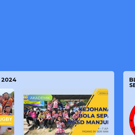
, 2024
B
S
AKADEMIK