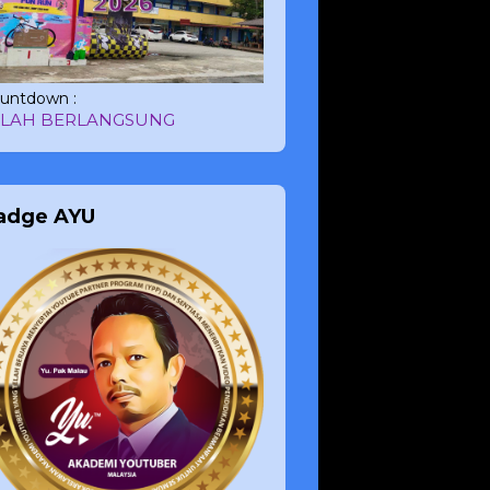
untdown :
ELAH BERLANGSUNG
adge AYU