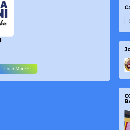
Ca
I
J
Load More
C
B