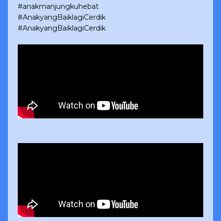
#anakmanjungkuhebat
#AnakyangBaiklagiCerdik
#AnakyangBaiklagiCerdik