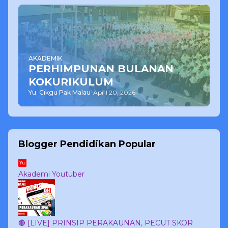
AKADEMIK
PERHIMPUNAN BULANAN
KOKURIKULUM
Yu. Cikgu Pak Malau
-
April 20, 2026
Blogger Pendidikan Popular
Akademi Youtuber
🔴 [LIVE] PRINSIP PERAKAUNAN, PECUT SKOR