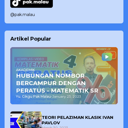
@pak.malau
Artikel Popular
AKADEMIK
HUBUNGAN NOMBOR
BERCAMPUR DENGAN
PERATUS - MATEMATIK SR
Yu. Cikgu Pak Malau
-
January 23, 2023
TEORI PELAZIMAN KLASIK IVAN
PAVLOV
March 30, 2023