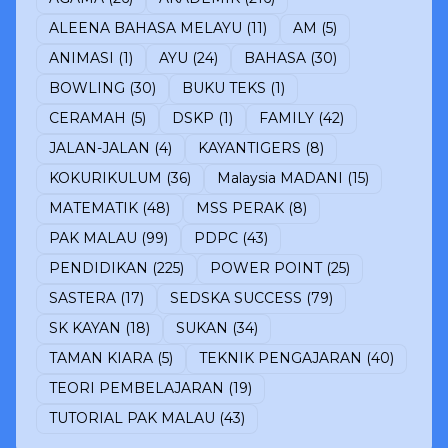
ALEENA BAHASA MELAYU
(11)
AM
(5)
ANIMASI
(1)
AYU
(24)
BAHASA
(30)
BOWLING
(30)
BUKU TEKS
(1)
CERAMAH
(5)
DSKP
(1)
FAMILY
(42)
JALAN-JALAN
(4)
KAYANTIGERS
(8)
KOKURIKULUM
(36)
Malaysia MADANI
(15)
MATEMATIK
(48)
MSS PERAK
(8)
PAK MALAU
(99)
PDPC
(43)
PENDIDIKAN
(225)
POWER POINT
(25)
SASTERA
(17)
SEDSKA SUCCESS
(79)
SK KAYAN
(18)
SUKAN
(34)
TAMAN KIARA
(5)
TEKNIK PENGAJARAN
(40)
TEORI PEMBELAJARAN
(19)
TUTORIAL PAK MALAU
(43)