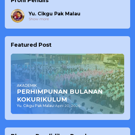
Profil Penulis
Yu. Cikgu Pak Malau
Show more
Featured Post
AKADEMIK
PERHIMPUNAN BULANAN
KOKURIKULUM
Yu. Cikgu Pak Malau
-
April 20, 2026