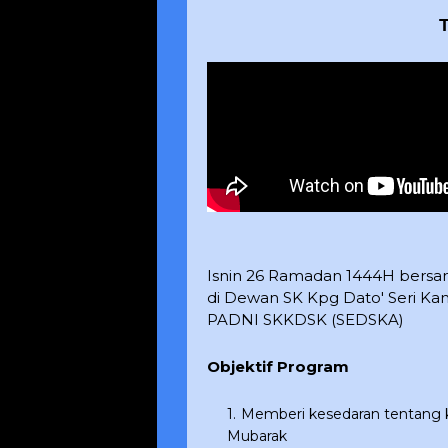
Isnin 26 Ramadan 1444H bersam
di Dewan SK Kpg Dato' Seri Kam
PADNI SKKDSK (SEDSKA)
Objektif Program
Memberi kesedaran tentang
Mubarak