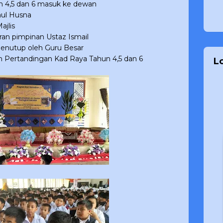
4,5 dan 6 masuk ke dewan
ul Husna
jlis
ran pimpinan Ustaz Ismail
nutup oleh Guru Besar
ertandingan Kad Raya Tahun 4,5 dan 6
L