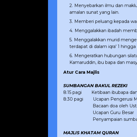
Menyebarkan ilmu dan maklu
amalan sunat yang lain.
Memberi peluang kepada war
Menggalakkan ibadah membac
Menggalakkan murid mengeta
terdapat di dalam iqra' 1 hingga 
Mengeratkan hubungan silatu
Kamaruddin, ibu bapa dan masy
Atur Cara Majlis
SUMBANGAN BAKUL REZEKI
8:15 pagi
Ketibaan ibubapa dan 
8:30 pagi
Ucapan Pengerusi Ma
Bacaan doa oleh Ust
Ucapan Guru Besar
Penyampaian sumban
MAJLIS KHATAM QURAN