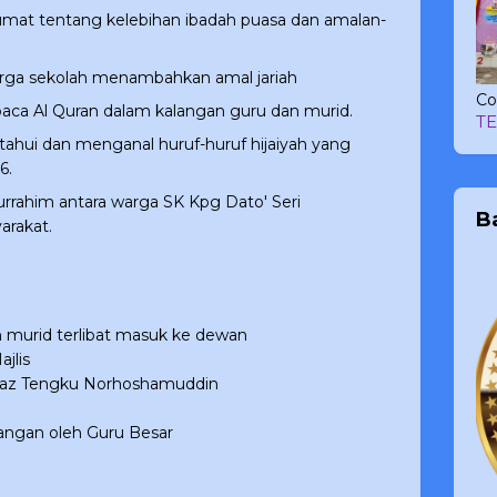
mat tentang kelebihan ibadah puasa dan amalan-
ga sekolah menambahkan amal jariah
Co
a Al Quran dalam kalangan guru dan murid.
T
hui dan menganal huruf-huruf hijaiyah yang
6.
rrahim antara warga SK Kpg Dato' Seri
B
arakat.
murid terlibat masuk ke dewan
jlis
az Tengku Norhoshamuddin
gan oleh Guru Besar