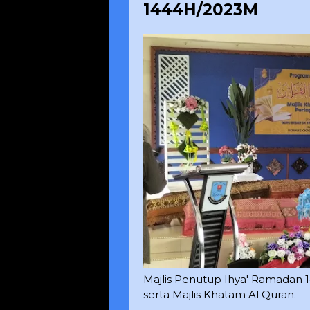
1444H/2023M
Majlis Penutup Ihya' Ramada
serta Majlis Khatam Al Quran.