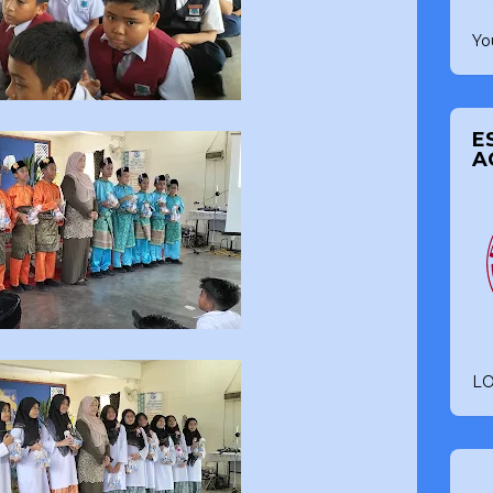
Yo
E
A
L