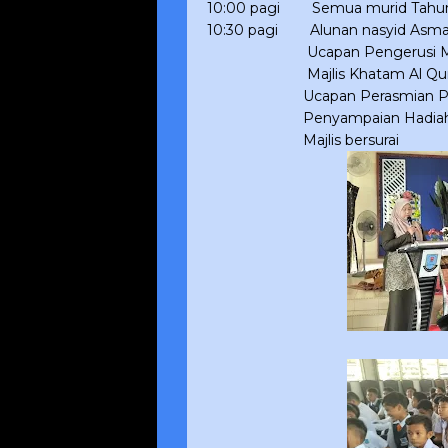
10:00 pagi
Semua murid Tahun 
10:30 pagi
Alunan nasyid Asma
Ucapan Pengerusi Ma
Majlis Khatam Al Qu
Ucapan Perasmian Pe
Penyampaian Hadiah P
Majlis bersurai