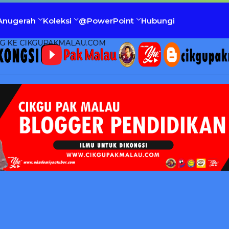
Anugerah
Koleksi
@PowerPoint
Hubungi
UPAKMALAU.COM