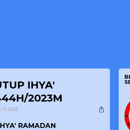
B
TUP IHYA'
S
44H/2023M
l 17, 2023
IHYA' RAMADAN